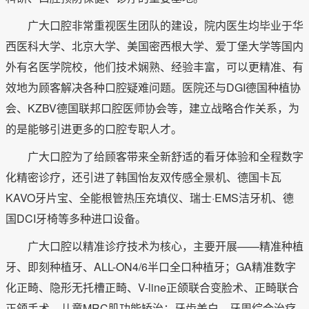
广大口腔非常重视医生团队的建设，院内医生均毕业于华
西医科大学、北京大学、美国密西根大学、爱丁堡大学等国内
外有名医学院校，他们技术娴熟、经验丰富，可以更精准、有
效地为顾客解决各种口腔疑难问题。医院还与DGI德国种植协
会、KZBV德国联邦口腔医师协会等，建立战略合作关系，为
的是能够引进更多的口腔专职人才。
广大口腔为了给顾客带来全新舒适的看牙体验和全程数字
化精密诊疗，还引进了韩国怡友双传感全景机、德国卡瓦
KAVO牙片宝、全能根管热压充填仪、瑞士·EMS洁牙机、德
国DCI牙椅等多种进口设备。
广大口腔以精准诊疗技术为核心，主要开展——精准种植
牙、即刻种植牙、ALL-ON4/6半口全口种植牙；GA精准数字
化正畸、隐形无托槽正畸、V-line正颌联合变脸术、正畸联合
正颌手术、儿童MRC肌功能矫治；牙齿美白、牙周综合治疗