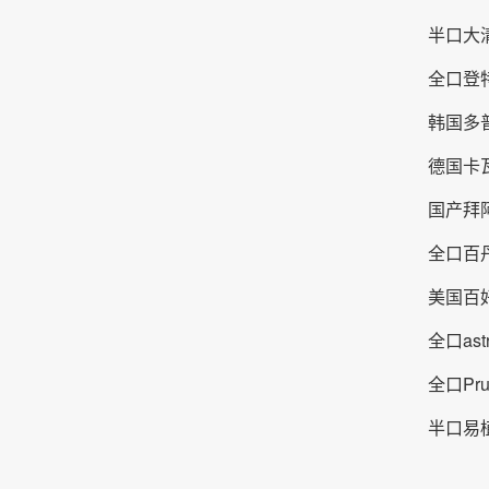
半口大清
全口登特
韩国多普
德国卡瓦
国产拜阿
全口百丹
美国百好
全口as
全口Pr
半口易植