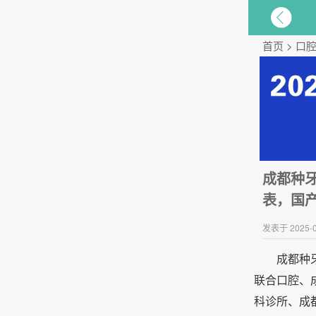
首页
>
口
成都种
表，国产
发表于 2025-0
成都种
联合口腔、
科诊所、成