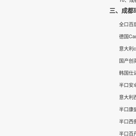
三、成都
全口百康
德国Ca
意大利c
国产创英
韩国仕诺
半口安卓
意大利西
半口康盛
半口西傲
半口百丹