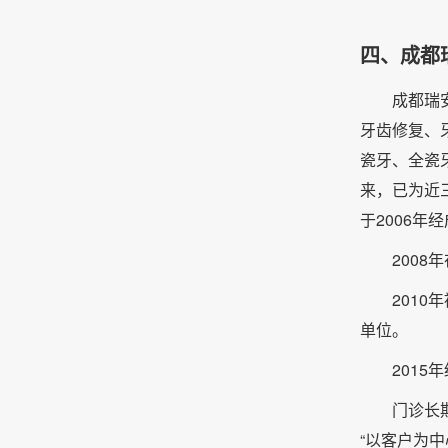
四、成都
成都瑞
牙齿修复、
瓷牙、全瓷
来，已为近
于2006年
200
201
单位。
201
门诊长
“以客户为中