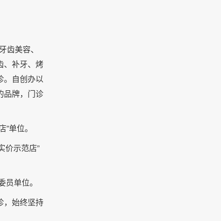
、牙齿美容、
齿、补牙、烤
诊。自创办以
的品牌，门诊
店”单位。
实价示范店”
委员单位。
诊，始终坚持