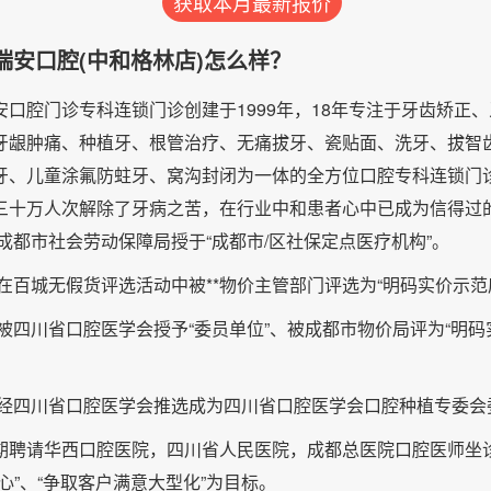
获取本月最新报价
瑞安口腔(中和格林店)怎么样？
安口腔门诊专科连锁门诊创建于1999年，18年专注于牙齿矫正
牙龈肿痛、种植牙、根管治疗、无痛拔牙、瓷贴面、洗牙、拔智
牙、儿童涂氟防蛀牙、窝沟封闭为一体的全方位口腔专科连锁门
三十万人次解除了牙病之苦，在行业中和患者心中已成为信得过
经成都市社会劳动保障局授于“成都市/区社保定点医疗机构”。
8年在百城无假货评选活动中被**物价主管部门评选为“明码实价示范
0年被四川省口腔医学会授予“委员单位”、被成都市物价局评为“明码
5年经四川省口腔医学会推选成为四川省口腔医学会口腔种植专委会
期聘请华西口腔医院，四川省人民医院，成都总医院口腔医师坐
心”、“争取客户满意大型化”为目标。