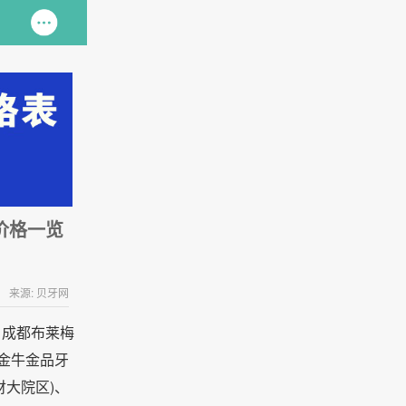
价格一览
来源: 贝牙网
、成都布莱梅
都金牛金品牙
财大院区)、