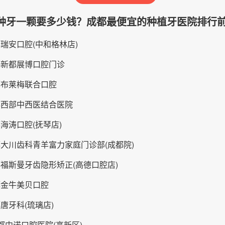
种牙一颗要多少钱？成都最便宜的种植牙医院排行
都瑞安口腔(中和格林店)
都新都展博口腔门诊
都布莱梅联合口腔
都西部中西医结合医院
海涛口腔(抚琴店)
都大川齿科青羊富力家庭门诊部(成都院)
都福斯曼牙齿隐形矫正(高德口腔店)
都金牛美贝口腔
唐牙科(琉璃店)
都中诺口腔医院(高新区)