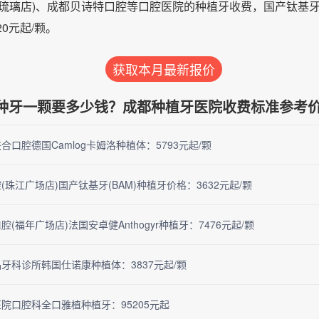
琉璃店)、成都贝诗特口腔等口腔医院的种植牙收费，国产钛基牙(
20元起/颗。
获取本月最新报价
种牙一颗要多少钱？成都种植牙医院收费标准参考
合口腔德国Camlog卡姆洛种植体：5793元起/颗
(珠江广场店)国产钛基牙(BAM)种植牙价格：3632元起/颗
(福年广场店)法国安卓健Anthogyr种植牙：7476元起/颗
牙科诊所韩国仕诺康种植体：3837元起/颗
院口腔科全口雅植种植牙：95205元起