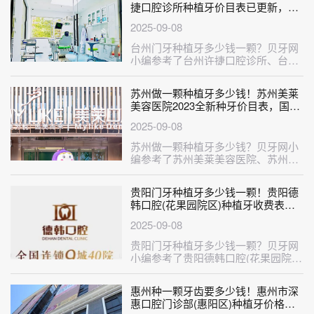
捷口腔诊所种植牙价目表已更新，德
国Camlog卡姆洛种植体：5649元起/
2025-09-08
颗！
台州门牙种植牙多少钱一颗？贝牙网
小编参考了台州许捷口腔诊所、台州
三门周瑞伟口腔、台州玉环澍仁口
腔、台···
苏州做一颗种植牙多少钱！苏州美莱
美容医院2023全新种牙价目表，国产
中国安联种植牙价格：2621元起/颗！
2025-09-08
苏州做一颗种植牙多少钱？贝牙网小
编参考了苏州美莱美容医院、苏州牙
博士口腔(新区机构)、苏州美奥口腔
(···
贵阳门牙种植牙多少钱一颗！贵阳德
韩口腔(花果园院区)种植牙收费表公
布，瑞典诺贝尔Active种植牙：13640
2025-09-08
元起/颗！
贵阳门牙种植牙多少钱一颗？贝牙网
小编参考了贵阳德韩口腔(花果园院
区)、贵阳柏德口腔(世纪城分院)、贵
···
惠州种一颗牙齿要多少钱！惠州市深
惠口腔门诊部(惠阳区)种植牙价格表