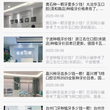
黄石种一颗牙要多少钱！大冶华玉口
腔(清和路店)种植牙价格表有了，德
国ht瑞西欧种植牙：6488元起/颗！
2025-09-08
黄石种一颗牙要多少钱？贝牙网小编
参考了大冶华玉口腔(清和路店)、黄
石大冶捷康口腔诊所、黄石华玉口腔
(···
宁波种植牙价钱！浙江名仕口腔(余姚
店)种植牙价目表已更新，德国卡瓦
ABT种植体：6615元起/颗！
2025-09-08
宁波种植牙价钱？贝牙网小编参考了
浙江名仕口腔(余姚店)、宁波雅博仕
口腔、宁波美莱口腔、宁波好牙引领
口···
嘉兴种牙齿多少钱一颗！嘉兴博飞特
口腔诊所2023全新种牙价目表，国产
天玺牙科种植牙价格：3399元起/颗！
2025-09-08
嘉兴种牙齿多少钱一颗？贝牙网小编
参考了嘉兴博飞特口腔诊所、嘉善罗
星华众口腔、嘉兴金铂利口腔、平湖
麦芽···
台州门牙种植牙多少钱一颗！台州许