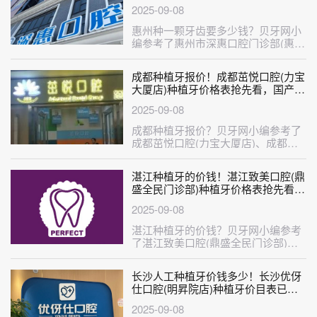
参考，瑞士iti：6965元起/颗！
2025-09-08
惠州种一颗牙齿要多少钱？贝牙网小
编参考了惠州市深惠口腔门诊部(惠阳
区)、惠州牙博士口腔(博罗店)、惠···
成都种植牙报价！成都茁悦口腔(力宝
大厦店)种植牙价格表抢先看，国产大
清西格种植牙：3251元起/颗！
2025-09-08
成都种植牙报价？贝牙网小编参考了
成都茁悦口腔(力宝大厦店)、成都锦
官儿童口腔医院、成都圣贝牙科门诊
(···
湛江种植牙的价钱！湛江致美口腔(鼎
盛全民门诊部)种植牙价格表抢先看，
德国Camlog卡姆洛种植体：5133元
2025-09-08
起/颗！
湛江种植牙的价钱？贝牙网小编参考
了湛江致美口腔(鼎盛全民门诊部)、
湛江市珠江口腔医院(兴华店)、湛江
···
长沙人工种植牙价钱多少！长沙优伢
仕口腔(明昇院店)种植牙价目表已更
新，瑞典尼奥斯neoss种植牙：8795
2025-09-08
元起/颗！