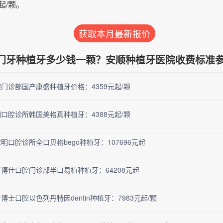
起/颗。
获取本月最新报价
门牙种植牙多少钱一颗？安顺种植牙医院收费标准
门诊部国产康盛种植牙价格：4359元起/颗
口腔诊所韩国美格真种植牙：4388元起/颗
明口腔诊所全口贝格bego种植牙：107696元起
博仕口腔门诊部半口易植种植牙：64208元起
士口腔以色列丹特因dentin种植牙：7983元起/颗