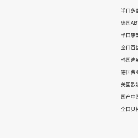
半口多普
德国AB
半口康盛
全口百齿
韩国迪奥
德国费亚
美国欧妮
国产中国
全口贝格