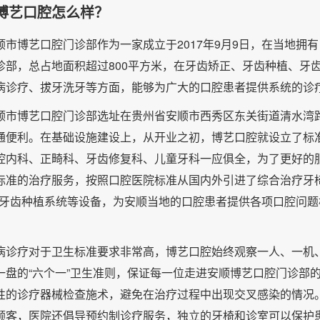
博艺口腔怎么样？
顺市博艺口腔门诊部作为一家成立于2017年9月9日，在当地拥
诊部，总占地面积超过800平方米，在牙齿矫正、牙齿种植、牙
病诊疗、拔牙洗牙等方面，能够为广大的口腔患者提供系统的诊
顺市博艺口腔门诊部选址在贵州省安顺市西秀区东关街道清水湾
通便利。在基础设施建设上，从开业之初，博艺口腔就设立了标
腔内科、正畸科、牙齿修复科、儿童牙科一应俱全，为了更好的
标准的治疗服务，按照口腔医院标准从国内外引进了综合治疗牙
口牙齿种植系统等设备，为安顺当地的口腔患者提供各项口腔问题
病诊疗对于卫生标准要求非常高，博艺口腔始终观察一人、一机
一盘的“六个一”卫生准则，保证每一位走进安顺博艺口腔门诊部
性的诊疗器械检查施术，避免在治疗过程中出现交叉感染的情况
顾客，医院还倡导预约制诊疗服务，独立的牙椅和诊室可以保护