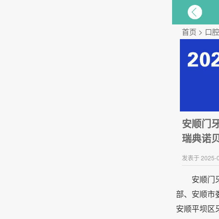
首页
>
口
安顺门牙
瑞典诺贝
发表于 2025-0
安顺门
部、安顺市
安顺平坝区