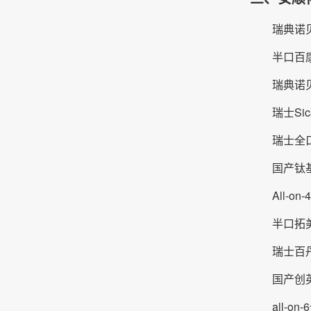
瑞典诺贝
半口百康
瑞典诺贝
瑞士Si
瑞士全口
国产钛基
All-o
半口拓美
瑞士百丹
国产创英
all-o