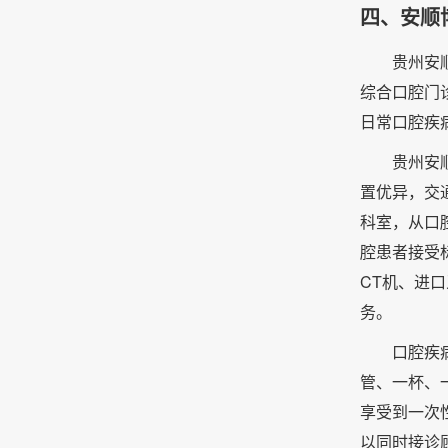
四、安顺
贵州安
综合口腔门
日常口腔疾
贵州安
置优异，交
科室，从口
腔患者接受
CT机、进
务。
口腔疾
管、一杯、
享受到一次
以同时接诊